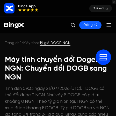
BingX App
Tải xuống
Đăng ký
Trang chủ
Máy tính
Tỷ giá DOGB NGN
>
>
Máy tính chuyển đổi DogeBoy
NGN: Chuyển đổi DOGB sang
NGN
Tính đến 09:33 ngày 21/07/2026 (UTC), 1 DOGB có
thể đổi được 0 NGN. Như vậy 5 DOGB có giá trị
khoảng 0 NGN. Theo tỷ giá hiện tại, 1 NGN có thể
mua được khoảng E DOGB. Tỷ giá DOGB so với NGN
đã tăng 0% trong 24 giờ qua. BingX cung cấp nhiều