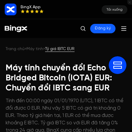
BingX App
Tải xuống
Đăng ký
Trang chủ
Máy tính
Tỷ giá IBTC EUR
>
>
Máy tính chuyển đổi Echo
Bridged Bitcoin (IOTA) EUR:
Chuyển đổi IBTC sang EUR
Tính đến 00:00 ngày 01/01/1970 (UTC), 1 IBTC có thể
đổi được 0 EUR. Như vậy 5 IBTC có giá trị khoảng 0
EUR. Theo tỷ giá hiện tại, 1 EUR có thể mua được
khoảng E IBTC. Tỷ giá IBTC so với EUR đã tăng 0%
trong 24 giờ qua. BingX cung cấp nhiều lựa chọn