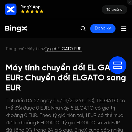
BingX App
Tải xuống
Đăng ký
Trang chủ
Máy tính
Tỷ giá ELGATO EUR
>
>
Máy tính chuyển đổi EL GATO
EUR: Chuyển đổi ELGATO sang
EUR
Tính đến 04:57 ngày 04/01/2026 (UTC), 1 ELGATO có
thể đổi được 0 EUR. Như vậy 5 ELGATO có giá trị
khoảng 0 EUR. Theo tỷ giá hiện tại, 1 EUR có thể mua
được khoảng E ELGATO. Tỷ giá ELGATO so với EUR
đã tăng 0% trong 24 giờ qua. BingX cung cấp nhiều