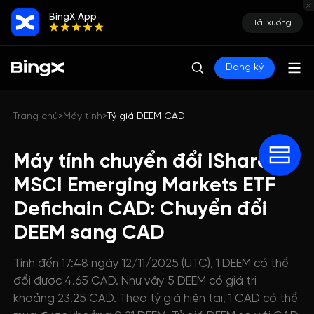
BingX App
Tải xuống
Đăng ký
Trang chủ
Máy tính
Tỷ giá DEEM CAD
>
>
Máy tính chuyển đổi IShares
MSCI Emerging Markets ETF
Defichain CAD: Chuyển đổi
DEEM sang CAD
Tính đến 17:48 ngày 12/11/2025 (UTC), 1 DEEM có thể
đổi được 4.65 CAD. Như vậy 5 DEEM có giá trị
khoảng 23.25 CAD. Theo tỷ giá hiện tại, 1 CAD có thể