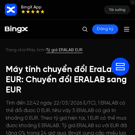
BingX App
Tải xuống
Đăng ký
Trang chủ
Máy tính
Tỷ giá ERALAB EUR
>
>
Máy tính chuyển đổi EraLabs
EUR: Chuyển đổi ERALAB sang
EUR
Tính đến 22:42 ngày 22/03/2026 (UTC), 1 ERALAB có
thể đổi được 0 EUR. Như vậy 5 ERALAB có giá trị
khoảng 0 EUR. Theo tỷ giá hiện tại, 1 EUR có thể mua
được khoảng E ERALAB. Tỷ giá ERALAB so với EUR đã
tăng 0% trong 24 giờ qua. BingX cung cấp nhiều lựa