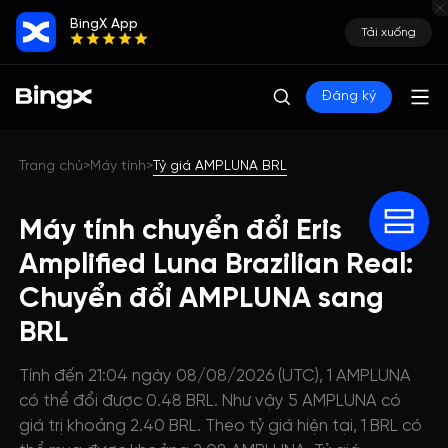
BingX App
Tải xuống
Đăng ký
Trang chủ
Máy tính
Tỷ giá AMPLUNA BRL
>
>
Máy tính chuyển đổi Eris
Amplified Luna Brazilian Real:
Chuyển đổi AMPLUNA sang
BRL
Tính đến 21:04 ngày 08/08/2026 (UTC), 1 AMPLUNA
có thể đổi được 0.48 BRL. Như vậy 5 AMPLUNA có
giá trị khoảng 2.40 BRL. Theo tỷ giá hiện tại, 1 BRL có