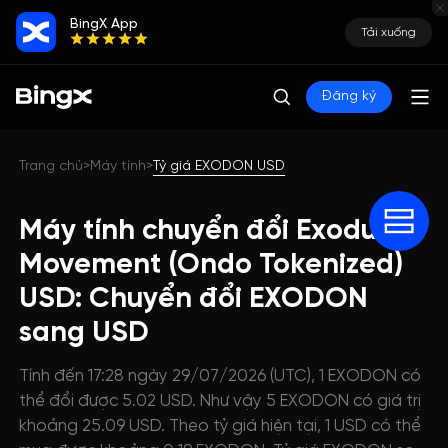
BingX App
Tải xuống
Đăng ký
Trang chủ
Máy tính
Tỷ giá EXODON USD
>
>
Máy tính chuyển đổi Exodus
Movement (Ondo Tokenized)
USD: Chuyển đổi EXODON
sang USD
Tính đến 17:28 ngày 29/07/2026 (UTC), 1 EXODON có
thể đổi được 5.02 USD. Như vậy 5 EXODON có giá trị
khoảng 25.09 USD. Theo tỷ giá hiện tại, 1 USD có thể