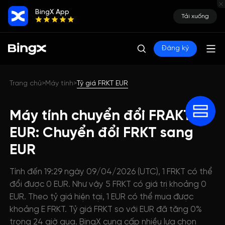
BingX App
Tải xuống
Đăng ký
Trang chủ
Máy tính
Tỷ giá FRKT EUR
>
>
Máy tính chuyển đổi FRAKT
EUR: Chuyển đổi FRKT sang
EUR
Tính đến 19:29 ngày 09/04/2026 (UTC), 1 FRKT có thể
đổi được 0 EUR. Như vậy 5 FRKT có giá trị khoảng 0
EUR. Theo tỷ giá hiện tại, 1 EUR có thể mua được
khoảng E FRKT. Tỷ giá FRKT so với EUR đã tăng 0%
trong 24 giờ qua. BingX cung cấp nhiều lựa chọn