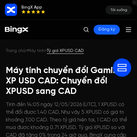
BingX App
Tải xuống
Đăng ký
Trang chủ
Máy tính
Tỷ giá XPUSD CAD
>
>
Máy tính chuyển đổi Gaming
XP USD CAD: Chuyển đổi
XPUSD sang CAD
Tính đến 14:05 ngày 12/05/2026 (UTC), 1 XPUSD có
thể đổi được 1.40 CAD. Như vậy 5 XPUSD có giá trị
khoảng 7.00 CAD. Theo tỷ giá hiện tại, 1 CAD có thể
mua được khoảng 0.71 XPUSD. Tỷ giá XPUSD so với
CAD đã tăng 0% trong 24 giờ qua. BingX cung cấp