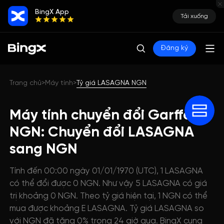
BingX App
Tải xuống
Đăng ký
Trang chủ
Máy tính
Tỷ giá LASAGNA NGN
>
>
Máy tính chuyển đổi Garffeldo
NGN: Chuyển đổi LASAGNA
sang NGN
Tính đến 00:00 ngày 01/01/1970 (UTC), 1 LASAGNA
có thể đổi được 0 NGN. Như vậy 5 LASAGNA có giá
trị khoảng 0 NGN. Theo tỷ giá hiện tại, 1 NGN có thể
mua được khoảng E LASAGNA. Tỷ giá LASAGNA so
với NGN đã tăng 0% trong 24 giờ qua. BingX cung