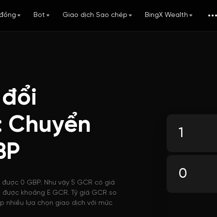
đồng
Bot
Giao dịch Sao chép
BingX Wealth
 đổi
: Chuyển
BP
i được 0 GBP. Như vậy 5 GCR có giá
ua được khoảng E GCR. Tỷ giá GCR so
p nhiều lựa chọn giao dịch với mức