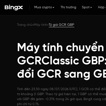
Mua crypto
Thị trường
Spot
Hợp 
Trang chủ
Máy tính
Tỷ giá GCR GBP
>
>
Máy tính chuyển
GCRClassic GBP
đổi GCR sang G
Tính đến 23:30 ngày 08/07/2026 (UTC), 1 GCR có thể đổ
trị khoảng 0 GBP. Theo tỷ giá hiện tại, 1 GBP có thể m
với GBP đã giảm -0.31% trong 24 giờ qua. BingX cung cấ
phí chỉ từ 0.1%.