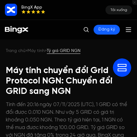
BingX App
Tải xuống
Đăng ký
Trang chủ
Máy tính
Tỷ giá GRID NGN
>
>
Máy tính chuyển đổi Grid
Protocol NGN: Chuyển đổi
GRID sang NGN
Tính đến 20:16 ngày 07/11/2025 (UTC), 1 GRID có thể
đổi được 0.010 NGN. Như vậy 5 GRID có giá trị
khoảng 0.050 NGN. Theo tỷ giá hiện tại, 1 NGN có
thể mua được khoảng 100.00 GRID. Tỷ giá GRID so
với NGN đã tăng 0% trong 24 giờ qua. BingX cung