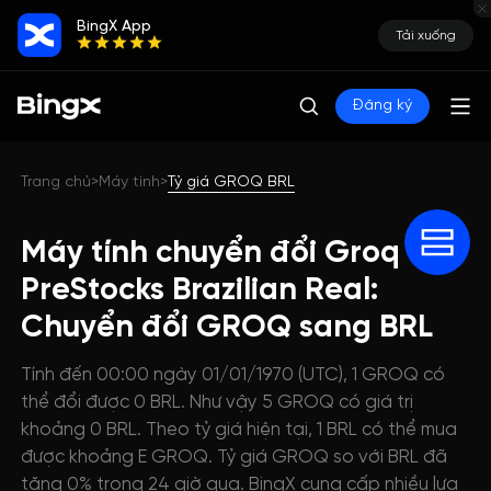
BingX App
Tải xuống
Đăng ký
Trang chủ
Máy tính
Tỷ giá GROQ BRL
>
>
Máy tính chuyển đổi Groq
PreStocks Brazilian Real:
Chuyển đổi GROQ sang BRL
Tính đến 00:00 ngày 01/01/1970 (UTC), 1 GROQ có
thể đổi được 0 BRL. Như vậy 5 GROQ có giá trị
khoảng 0 BRL. Theo tỷ giá hiện tại, 1 BRL có thể mua
được khoảng E GROQ. Tỷ giá GROQ so với BRL đã
tăng 0% trong 24 giờ qua. BingX cung cấp nhiều lựa