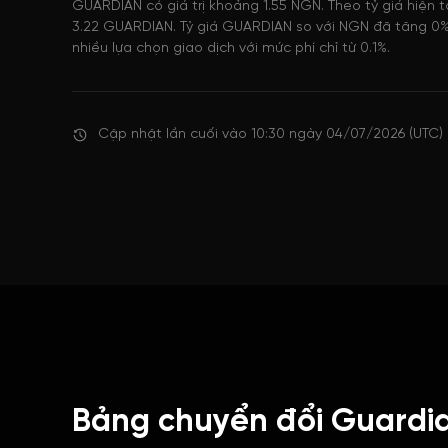
GUARDIAN có giá trị khoảng 1.55 NGN. Theo tỷ giá hiện 
3.22 GUARDIAN. Tỷ giá GUARDIAN so với NGN đã tăng 0%
nhiều lựa chọn giao dịch với mức phí chỉ từ 0.1%.
Cập nhật lần cuối vào 10:30 ngày 04/07/2026 (UTC)
Bảng chuyển đổi Guardi