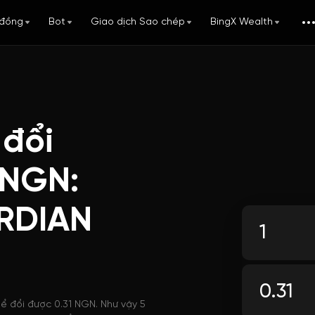
đồng
Bot
Giao dịch Sao chép
BingX Wealth
 đổi
 NGN:
RDIAN
ể đổi được 0.31 NGN. Như vậy 5