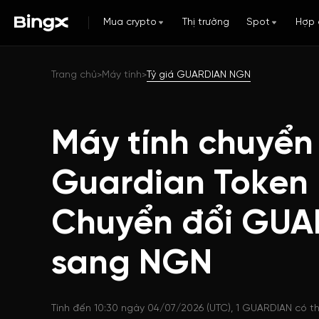
Mua crypto
Thị trường
Spot
Hợp 
Trang chủ
Máy tính
Tỷ giá GUARDIAN NGN
>
>
Máy tính chuyển
Guardian Token
Chuyển đổi GUA
sang NGN
Tính đến 10:30 ngày 04/07/2026 (UTC), 1 GUARDIAN có th