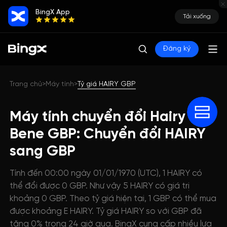
BingX App
Tải xuống
Đăng ký
Trang chủ
Máy tính
Tỷ giá HAIRY GBP
>
>
Máy tính chuyển đổi Hairy The
Bene GBP: Chuyển đổi HAIRY
sang GBP
Tính đến 00:00 ngày 01/01/1970 (UTC), 1 HAIRY có
thể đổi được 0 GBP. Như vậy 5 HAIRY có giá trị
khoảng 0 GBP. Theo tỷ giá hiện tại, 1 GBP có thể mua
được khoảng E HAIRY. Tỷ giá HAIRY so với GBP đã
tăng 0% trong 24 giờ qua. BingX cung cấp nhiều lựa