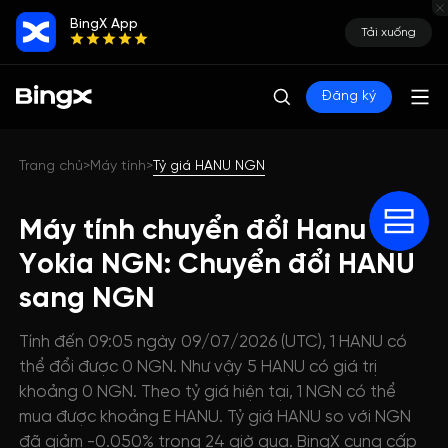
BingX App
Tải xuống
Đăng ký
Trang chủ
Máy tính
Tỷ giá HANU NGN
>
>
Máy tính chuyển đổi Hanu
Yokia NGN: Chuyển đổi HANU
sang NGN
Tính đến 09:05 ngày 09/07/2026 (UTC), 1 HANU có
thể đổi được 0 NGN. Như vậy 5 HANU có giá trị
khoảng 0 NGN. Theo tỷ giá hiện tại, 1 NGN có thể
mua được khoảng E HANU. Tỷ giá HANU so với NGN
đã giảm -0.050% trong 24 giờ qua. BingX cung cấp