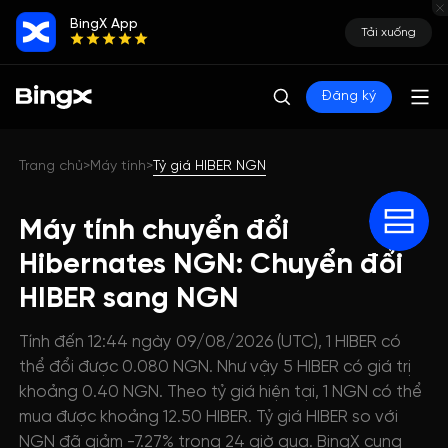
BingX App
Tải xuống
Đăng ký
Trang chủ
Máy tính
Tỷ giá HIBER NGN
>
>
Máy tính chuyển đổi
Hibernates NGN: Chuyển đổi
HIBER sang NGN
Tính đến 12:44 ngày 09/08/2026 (UTC), 1 HIBER có
thể đổi được 0.080 NGN. Như vậy 5 HIBER có giá trị
khoảng 0.40 NGN. Theo tỷ giá hiện tại, 1 NGN có thể
mua được khoảng 12.50 HIBER. Tỷ giá HIBER so với
NGN đã giảm -7.27% trong 24 giờ qua. BingX cung