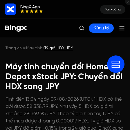
BingX App
Tải xuống
Đăng ký
Trang chủ
Máy tính
Tỷ giá HDX JPY
>
>
Máy tính chuyển đổi Home
Depot xStock JPY: Chuyển đổi
HDX sang JPY
Tính đến 13:34 ngày 09/08/2026 (UTC), 1 HDX có thể
đổi được 58,338.79 JPY. Như vậy 5 HDX có giá trị
khoảng 291,693.95 JPY. Theo tỷ giá hiện tại, 1 JPY có
thể mua được khoảng 0.000017 HDX. Tỷ giá HDX so
với JPY đã giảm -0.15% trong 24 giờ qua. BingX cung