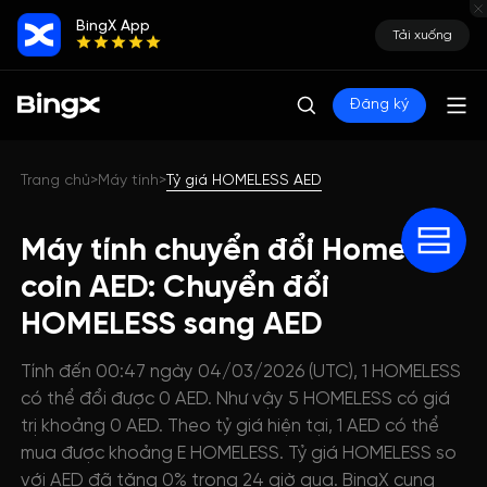
BingX App
Tải xuống
Đăng ký
Trang chủ
Máy tính
Tỷ giá HOMELESS AED
>
>
Máy tính chuyển đổi Homeless
coin AED: Chuyển đổi
HOMELESS sang AED
Tính đến 00:47 ngày 04/03/2026 (UTC), 1 HOMELESS
có thể đổi được 0 AED. Như vậy 5 HOMELESS có giá
trị khoảng 0 AED. Theo tỷ giá hiện tại, 1 AED có thể
mua được khoảng E HOMELESS. Tỷ giá HOMELESS so
với AED đã tăng 0% trong 24 giờ qua. BingX cung