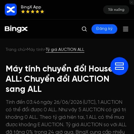
BingX App
Tải xuống
Đăng ký
Trang chủ
Máy tính
Tỷ giá AUCTION ALL
>
>
Máy tính chuyển đổi House
ALL: Chuyển đổi AUCTION
sang ALL
Tính đến 03:46 ngày 26/06/2026 (UTC), 1 AUCTION
có thể đổi được 0 ALL. Như vậy 5 AUCTION có giá trị
khoảng 0 ALL. Theo tỷ giá hiện tại, 1 ALL có thể mua
được khoảng E AUCTION. Tỷ giá AUCTION so với ALL
đã tăng 0% trong 24 giờ qua. BingX cung cấp nhiều