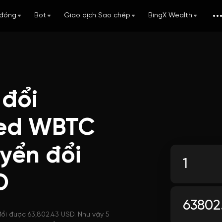
đồng
Bot
Giao dịch Sao chép
BingX Wealth
 đổi
ged WBTC
yển đổi
D
ổi được 63,802.43 USD. Như vậy 5