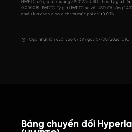
HWBTC có giá trị khoảng 319,012.15 USD. Theo tỷ giá hiệ
0.000015 HWBTC. Tỷ giá HWBTC so với USD đã tăng 1.43%
nhiều lựa chọn giao dịch với mức phí chỉ từ 0.1%.
Cập nhật lần cuối vào 07:39 ngày 07/08/2026 (UTC)
Bảng chuyển đổi Hyperla