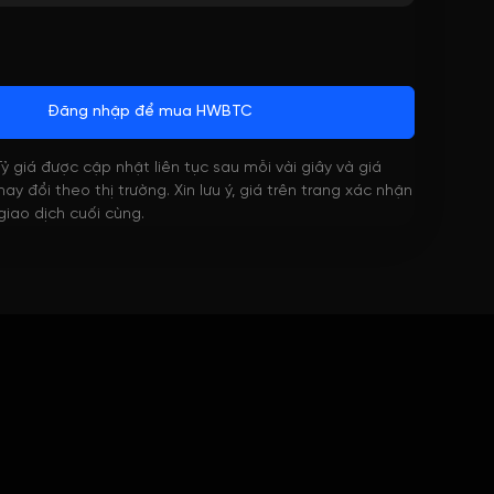
Đăng nhập để mua HWBTC
 Tỷ giá được cập nhật liên tục sau mỗi vài giây và giá
ay đổi theo thị trường. Xin lưu ý, giá trên trang xác nhận
 giao dịch cuối cùng.