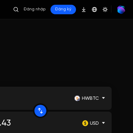
Đăng nhập
Đăng ký
HWBTC
USD