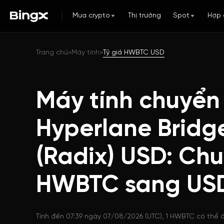
Mua crypto
Thị trường
Spot
Hợp 
Trang chủ
Máy tính
Tỷ giá HWBTC USD
>
>
Máy tính chuyển
Hyperlane Brid
(Radix) USD: Chu
HWBTC sang US
Tính đến 07:39 ngày 07/08/2026 (UTC), 1 HWBTC có thể đ