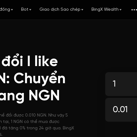
đồng
Bot
Giao dịch Sao chép
BingX Wealth
ổi I like
N: Chuyển
sang NGN
hể đổi được 0.010 NGN. Như vậy 5
n tại, 1 NGN có thể mua được
đã tăng 0% trong 24 giờ qua. BingX
%.