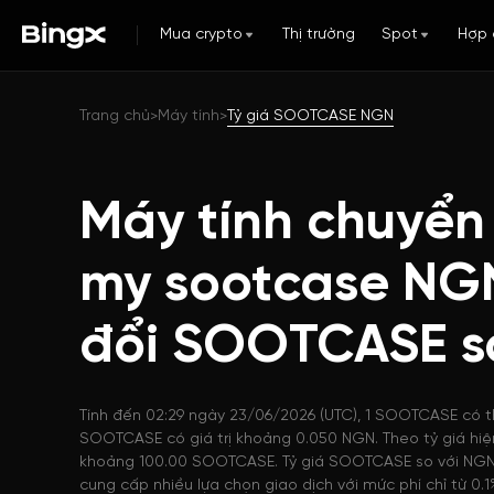
Mua crypto
Thị trường
Spot
Hợp 
Trang chủ
Máy tính
Tỷ giá SOOTCASE NGN
>
>
Máy tính chuyển đ
my sootcase NG
đổi SOOTCASE 
Tính đến 02:29 ngày 23/06/2026 (UTC), 1 SOOTCASE có t
SOOTCASE có giá trị khoảng 0.050 NGN. Theo tỷ giá hiệ
khoảng 100.00 SOOTCASE. Tỷ giá SOOTCASE so với NGN 
cung cấp nhiều lựa chọn giao dịch với mức phí chỉ từ 0.1