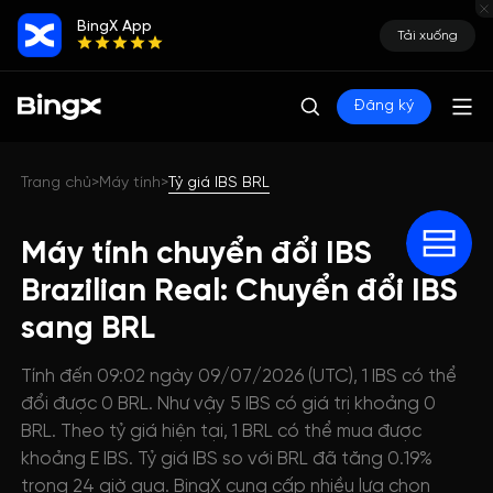
BingX App
Tải xuống
Đăng ký
Trang chủ
Máy tính
Tỷ giá IBS BRL
>
>
Máy tính chuyển đổi IBS
Brazilian Real: Chuyển đổi IBS
sang BRL
Tính đến 09:02 ngày 09/07/2026 (UTC), 1 IBS có thể
đổi được 0 BRL. Như vậy 5 IBS có giá trị khoảng 0
BRL. Theo tỷ giá hiện tại, 1 BRL có thể mua được
khoảng E IBS. Tỷ giá IBS so với BRL đã tăng 0.19%
trong 24 giờ qua. BingX cung cấp nhiều lựa chọn