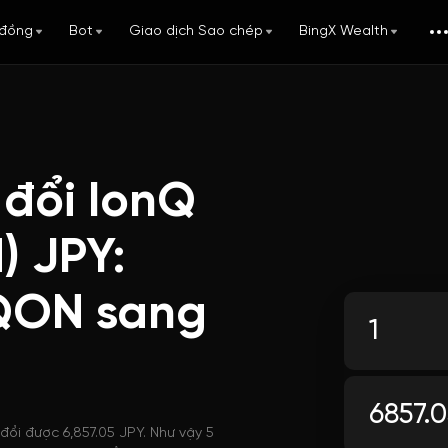
đồng
Bot
Giao dịch Sao chép
BingX Wealth
 đổi IonQ
) JPY:
QON sang
đổi được 6,857.05 JPY. Như vậy 5