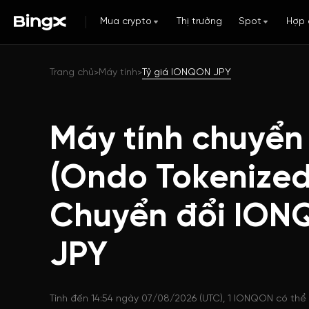
Mua crypto
Thị trường
Spot
Hợp 
Trang chủ
Máy tính
Tỷ giá IONQON JPY
>
>
Máy tính chuyển
(Ondo Tokenized
Chuyển đổi ION
JPY
Tính đến 14:54 ngày 07/08/2026 (UTC), 1 IONQON có thể 