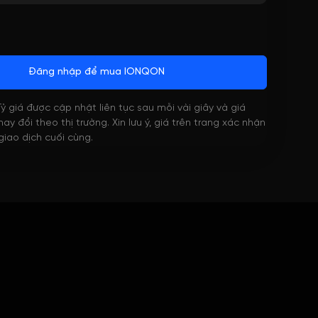
Đăng nhập để mua IONQON
 Tỷ giá được cập nhật liên tục sau mỗi vài giây và giá
ay đổi theo thị trường. Xin lưu ý, giá trên trang xác nhận
 giao dịch cuối cùng.