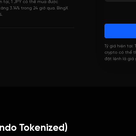
n tại, 1 JPY có thể mua được
ng 3.14% trong 24 giờ qua. BingX
%.
Tỷ giá hiện tại:
crypto có thể th
đặt lệnh là giá
ndo Tokenized)