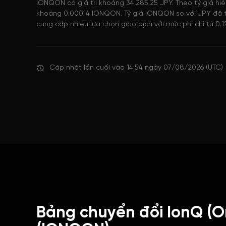
IONQON có giá trị khoảng 34,285.25 JPY. Theo tỷ giá hiệ
khoảng 0.00014 IONQON. Tỷ giá IONQON so với JPY đã tă
cung cấp nhiều lựa chọn giao dịch với mức phí chỉ từ 0.1
Cập nhật lần cuối vào 14:54 ngày 07/08/2026 (UTC)
Bảng chuyển đổi IonQ (O