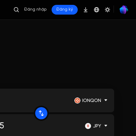
Đăng nhập
Đăng ký
IONQON
JPY