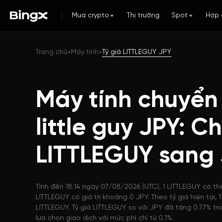
Mua crypto
Thị trường
Spot
Hợp 
Trang chủ
Máy tính
Tỷ giá LITTLEGUY JPY
>
>
Máy tính chuyển 
little guy JPY: C
LITTLEGUY sang
Tính đến 18:14 ngày 07/08/2026 (UTC), 1 LITTLEGUY có th
LITTLEGUY có giá trị khoảng 0 JPY. Theo tỷ giá hiện tại
LITTLEGUY. Tỷ giá LITTLEGUY so với JPY đã tăng 0.77% tr
lựa chọn giao dịch với mức phí chỉ từ 0.1%.