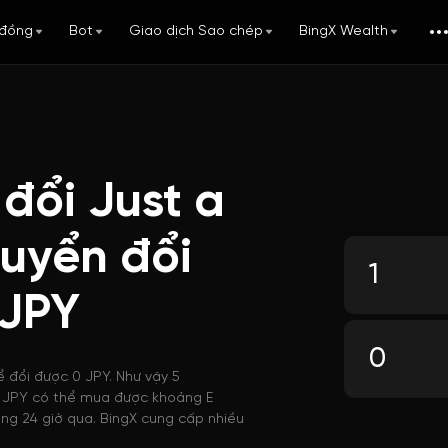
đồng
Bot
Giao dịch Sao chép
BingX Wealth
đổi Just a
huyển đổi
 JPY
ể đổi được 0 JPY. Như vậy 5
, 1 JPY có thể mua được khoảng E
ong 24 giờ qua. BingX cung cấp nhiều