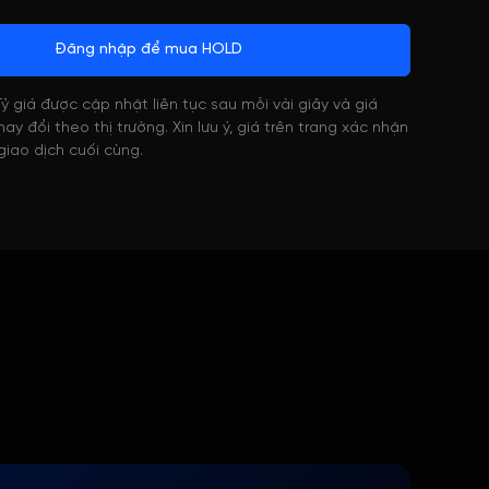
Đăng nhập để mua HOLD
 Tỷ giá được cập nhật liên tục sau mỗi vài giây và giá
ay đổi theo thị trường. Xin lưu ý, giá trên trang xác nhận
 giao dịch cuối cùng.