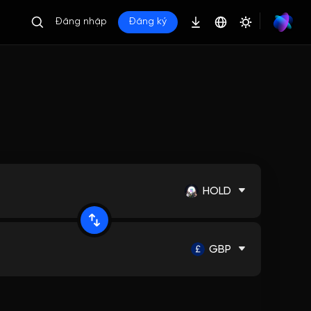
Đăng nhập
Đăng ký
HOLD
GBP