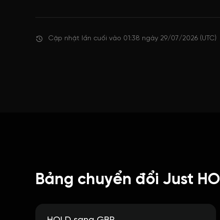
Cập nhật lần cuối vào 01:38 ngày 29/07/2026 (UTC)
Bảng chuyển đổi Just H