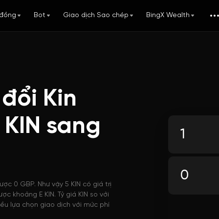
đồng
Bot
Giao dịch Sao chép
BingX Wealth
đổi Kin
 KIN sang
ược 0 GBP. Như vậy 5 KIN có giá trị
ợc khoảng E KIN. Tỷ giá KIN so với
ều lựa chọn giao dịch với mức phí