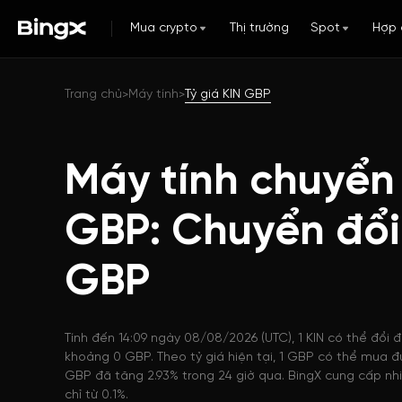
Mua crypto
Thị trường
Spot
Hợp 
Trang chủ
Máy tính
Tỷ giá KIN GBP
>
>
Máy tính chuyển 
GBP: Chuyển đổi
GBP
Tính đến 14:09 ngày 08/08/2026 (UTC), 1 KIN có thể đổi đ
khoảng 0 GBP. Theo tỷ giá hiện tại, 1 GBP có thể mua đư
GBP đã tăng 2.93% trong 24 giờ qua. BingX cung cấp nhi
chỉ từ 0.1%.