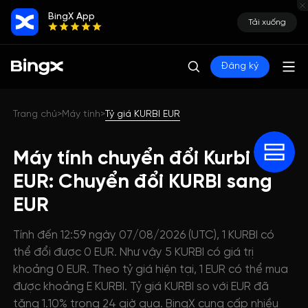
BingX App
Tải xuống
Đăng ký
Trang chủ
Máy tính
Tỷ giá KURBI EUR
>
>
Máy tính chuyển đổi Kurbi
EUR: Chuyển đổi KURBI sang
EUR
Tính đến 12:59 ngày 07/08/2026 (UTC), 1 KURBI có
thể đổi được 0 EUR. Như vậy 5 KURBI có giá trị
khoảng 0 EUR. Theo tỷ giá hiện tại, 1 EUR có thể mua
được khoảng E KURBI. Tỷ giá KURBI so với EUR đã
tăng 1.10% trong 24 giờ qua. BingX cung cấp nhiều