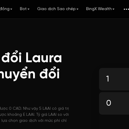
đồng
Bot
Giao dịch Sao chép
BingX Wealth
 đổi Laura
huyển đổi
được 0 CAD. Như vậy 5 LAAI có giá trị
ợc khoảng E LAAI. Tỷ giá LAAI so với
lựa chọn giao dịch với mức phí chỉ