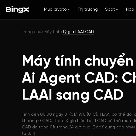
Mua crypto
Thị trường
Spot
Hợp 
Trang chủ
Máy tính
Tỷ giá LAAI CAD
>
>
Máy tính chuyển
Ai Agent CAD: C
LAAI sang CAD
Tính đến 00:00 ngày 01/01/1970 (UTC), 1 LAAI có thể đổi 
khoảng 0 CAD. Theo tỷ giá hiện tại, 1 CAD có thể mua đư
CAD đã tăng 0% trong 24 giờ qua. BingX cung cấp nhiều 
từ 0.1%.