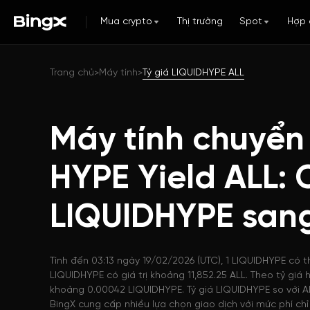
Mua crypto
Thị trường
Spot
Hợp 
Trang chủ
Máy tính
Tỷ giá LIQUIDHYPE ALL
>
>
Máy tính chuyển 
HYPE Yield ALL: 
LIQUIDHYPE san
Tính đến 03:13 ngày 19/02/2026 (UTC), 1 LIQUIDHYPE có t
LIQUIDHYPE có giá trị khoảng 11,852.25 ALL. Theo tỷ giá 
khoảng 0.00042 LIQUIDHYPE. Tỷ giá LIQUIDHYPE so với A
BingX cung cấp nhiều lựa chọn giao dịch với mức phí chỉ 