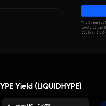
Tỷ giá hiện tại:
crypto có thể th
đặt lệnh là giá
HYPE Yield (LIQUIDHYPE)