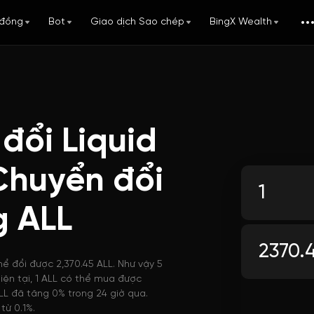
đồng
Bot
Giao dịch Sao chép
BingX Wealth
đổi Liquid
Chuyển đổi
g ALL
hể đổi được 2,370.45 ALL. Như vậy 5
hiện tại, 1 ALL có thể mua được
LL đã tăng 0% trong 24 giờ qua.
từ 0.1%.