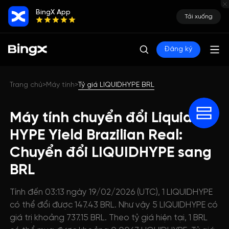
BingX App
Tải xuống
Đăng ký
Trang chủ
Máy tính
Tỷ giá LIQUIDHYPE BRL
>
>
Máy tính chuyển đổi Liquid
HYPE Yield Brazilian Real:
Chuyển đổi LIQUIDHYPE sang
BRL
Tính đến 03:13 ngày 19/02/2026 (UTC), 1 LIQUIDHYPE
có thể đổi được 147.43 BRL. Như vậy 5 LIQUIDHYPE có
giá trị khoảng 737.15 BRL. Theo tỷ giá hiện tại, 1 BRL