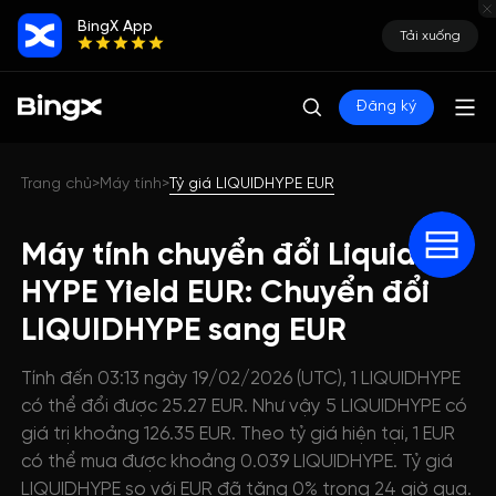
BingX App
Tải xuống
Đăng ký
Trang chủ
Máy tính
Tỷ giá LIQUIDHYPE EUR
>
>
Máy tính chuyển đổi Liquid
HYPE Yield EUR: Chuyển đổi
LIQUIDHYPE sang EUR
Tính đến 03:13 ngày 19/02/2026 (UTC), 1 LIQUIDHYPE
có thể đổi được 25.27 EUR. Như vậy 5 LIQUIDHYPE có
giá trị khoảng 126.35 EUR. Theo tỷ giá hiện tại, 1 EUR
có thể mua được khoảng 0.039 LIQUIDHYPE. Tỷ giá
LIQUIDHYPE so với EUR đã tăng 0% trong 24 giờ qua.