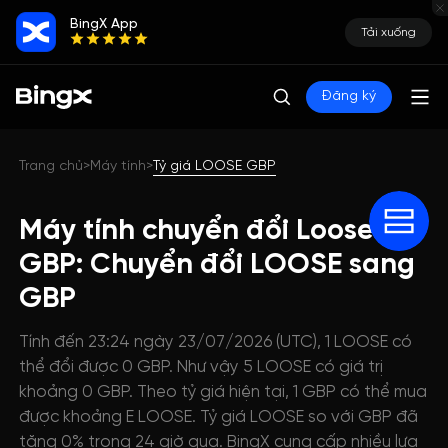
BingX App
Tải xuống
Đăng ký
Trang chủ
Máy tính
Tỷ giá LOOSE GBP
>
>
Máy tính chuyển đổi Loose
GBP: Chuyển đổi LOOSE sang
GBP
Tính đến 23:24 ngày 23/07/2026 (UTC), 1 LOOSE có
thể đổi được 0 GBP. Như vậy 5 LOOSE có giá trị
khoảng 0 GBP. Theo tỷ giá hiện tại, 1 GBP có thể mua
được khoảng E LOOSE. Tỷ giá LOOSE so với GBP đã
tăng 0% trong 24 giờ qua. BingX cung cấp nhiều lựa