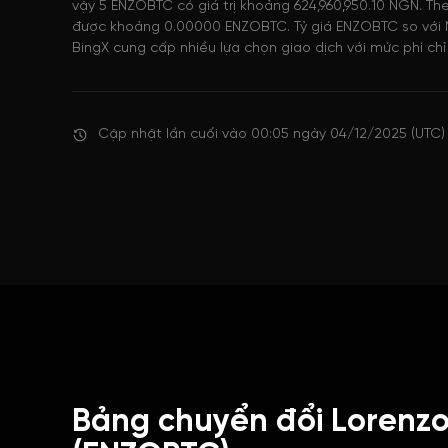
vậy 5 ENZOBTC có giá trị khoảng 624,960,950.10 NGN. The
được khoảng 0.00000 ENZOBTC. Tỷ giá ENZOBTC so với 
BingX cung cấp nhiều lựa chọn giao dịch với mức phí chỉ 
Cập nhật lần cuối vào 00:05 ngày 04/12/2025 (UTC)
Bảng chuyển đổi Lorenzo