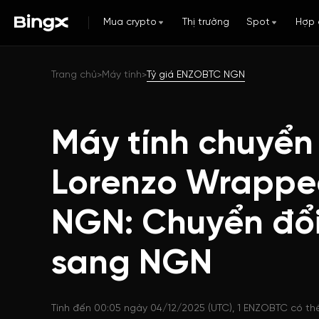
Mua crypto
Thị trường
Spot
Hợp 
Trang chủ
Máy tính
Tỷ giá ENZOBTC NGN
>
>
Máy tính chuyển
Lorenzo Wrapped
NGN: Chuyển đổ
sang NGN
Tính đến 00:05 ngày 04/12/2025 (UTC), 1 ENZOBTC có thể