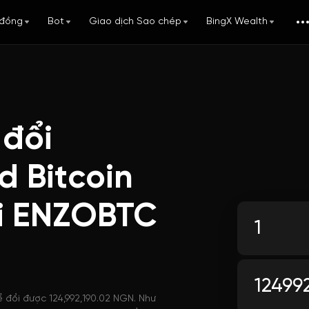
đồng
Bot
Giao dịch Sao chép
BingX Wealth
 đổi
 Bitcoin
i ENZOBTC
 đổi được 124,992,190.02 NGN. Như