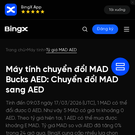
BingX App
Tải xuống
Đăng ký
Trang chủ
Máy tính
Tỷ giá MAD AED
>
>
Máy tính chuyển đổi MAD
Bucks AED: Chuyển đổi MAD
sang AED
Tính đến 09:03 ngày 17/03/2026 (UTC), 1 MAD có thể
đổi được 0 AED. Như vậy 5 MAD có giá trị khoảng 0
AED. Theo tỷ giá hiện tại, 1 AED có thể mua được
khoảng E MAD. Tỷ giá MAD so với AED đã tăng 0%
trong 24 giờ qua. BingX cung cấp nhiều lựa chọn