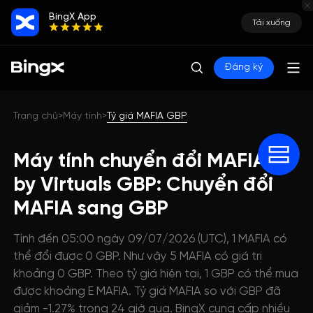
BingX App
Tải xuống
Đăng ký
Trang chủ
Máy tính
Tỷ giá MAFIA GBP
>
>
Máy tính chuyển đổi MAFIA AI
by Virtuals GBP: Chuyển đổi
MAFIA sang GBP
Tính đến 05:00 ngày 09/07/2026 (UTC), 1 MAFIA có
thể đổi được 0 GBP. Như vậy 5 MAFIA có giá trị
khoảng 0 GBP. Theo tỷ giá hiện tại, 1 GBP có thể mua
được khoảng E MAFIA. Tỷ giá MAFIA so với GBP đã
giảm -1.27% trong 24 giờ qua. BingX cung cấp nhiều