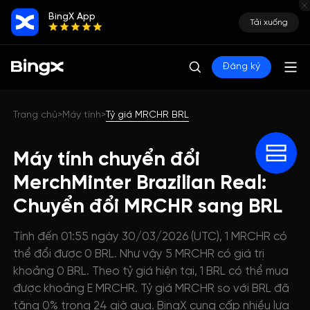
BingX App
Tải xuống
Đăng ký
Trang chủ
Máy tính
Tỷ giá MRCHR BRL
>
>
Máy tính chuyển đổi
MerchMinter Brazilian Real:
Chuyển đổi MRCHR sang BRL
Tính đến 01:55 ngày 30/03/2026 (UTC), 1 MRCHR có
thể đổi được 0 BRL. Như vậy 5 MRCHR có giá trị
khoảng 0 BRL. Theo tỷ giá hiện tại, 1 BRL có thể mua
được khoảng E MRCHR. Tỷ giá MRCHR so với BRL đã
tăng 0% trong 24 giờ qua. BingX cung cấp nhiều lựa