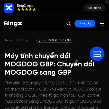
BingX App
Tải xuống
Đăng ký
Trang chủ
Máy tính
Tỷ giá MOGDOG GBP
>
>
Máy tính chuyển đổi
MOGDOG GBP: Chuyển đổi
MOGDOG sang GBP
Tính đến 12:22 ngày 05/10/2025 (UTC), 1 MOGDOG
có thể đổi được 0 GBP. Như vậy 5 MOGDOG có giá
trị khoảng 0 GBP. Theo tỷ giá hiện tại, 1 GBP có thể
mua được khoảng E MOGDOG. Tỷ giá MOGDOG so
với GBP đã tăng 0% trong 24 giờ qua. BingX cung