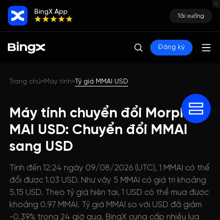
BingX App
Tải xuống
Đăng ký
Trang chủ
Máy tính
Tỷ giá MMAI USD
>
>
Máy tính chuyển đổi Morpho
MAI USD: Chuyển đổi MMAI
sang USD
Tính đến 12:24 ngày 09/08/2026 (UTC), 1 MMAI có thể
đổi được 1.03 USD. Như vậy 5 MMAI có giá trị khoảng
5.15 USD. Theo tỷ giá hiện tại, 1 USD có thể mua được
khoảng 0.97 MMAI. Tỷ giá MMAI so với USD đã giảm
-0.39% trong 24 giờ qua. BingX cung cấp nhiều lựa