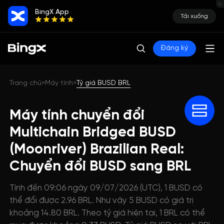
BingX App
Tải xuống
Đăng ký
Trang chủ
Máy tính
Tỷ giá BUSD BRL
>
>
Máy tính chuyển đổi
Multichain Bridged BUSD
(Moonriver) Brazilian Real:
Chuyển đổi BUSD sang BRL
Tính đến 09:06 ngày 09/07/2026 (UTC), 1 BUSD có
thể đổi được 2.96 BRL. Như vậy 5 BUSD có giá trị
khoảng 14.80 BRL. Theo tỷ giá hiện tại, 1 BRL có thể