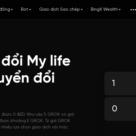
đồng
Bot
Giao dịch Sao chép
BingX Wealth
đổi My life
uyển đổi
i được 0 AED. Như vậy 5 GROK có giá
ua được khoảng E GROK. Tỷ giá GROK
 nhiều lựa chọn giao dịch với mức