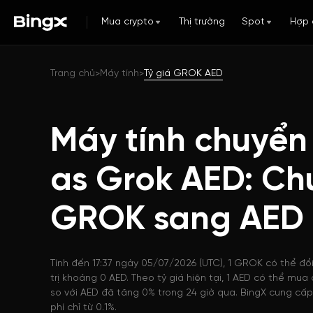
Mua crypto
Thị trường
Spot
Hợp 
Trang chủ
Máy tính
Tỷ giá GROK AED
>
>
Máy tính chuyển 
as Grok AED: Ch
GROK sang AED
Tính đến 17:37 ngày 05/07/2026 (UTC), 1 GROK có thể đổ
trị khoảng 0 AED. Theo tỷ giá hiện tại, 1 AED có thể m
so với AED đã tăng 0% trong 24 giờ qua. BingX cung cấp
phí chỉ từ 0.1%.