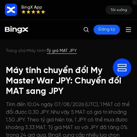
BingX App
Tải xuống
Đăng ký
Trang chủ
Máy tính
Tỷ giá MAT JPY
>
>
Máy tính chuyển đổi My
Master War JPY: Chuyển đổi
MAT sang JPY
Tính đến 10:04 ngày 07/08/2026 (UTC), 1 MAT có thể
đổi được 0.30 JPY. Như vậy 5 MAT có giá trị khoảng
1.50 JPY. Theo tỷ giá hiện tại, 1 JPY có thể mua được
khoảng 3.33 MAT. Tỷ giá MAT so với JPY đã tăng 0%
trong 24 giờ qua. BingX cung cấp nhiều lựa chọn