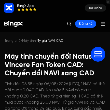
BingX App
Tải xuống
Đăng ký
Trang chủ
Máy tính
Tỷ giá NAVI CAD
>
>
Máy tính chuyển đổi Natus
Vincere Fan Token CAD:
Chuyển đổi NAVI sang CAD
Tính đến 06:58 ngày 06/08/2026 (UTC), 1 NAVI có thể
đổi được 0.040 CAD. Như vậy 5 NAVI có giá trị
khoảng 0.20 CAD. Theo tỷ giá hiện tại, 1 CAD có thể
mua được khoảng 25.00 NAVI. Tỷ giá NAVI so với CAD
đã tăng 0% trong 24 giờ qua. BingX cung cấp nhiều