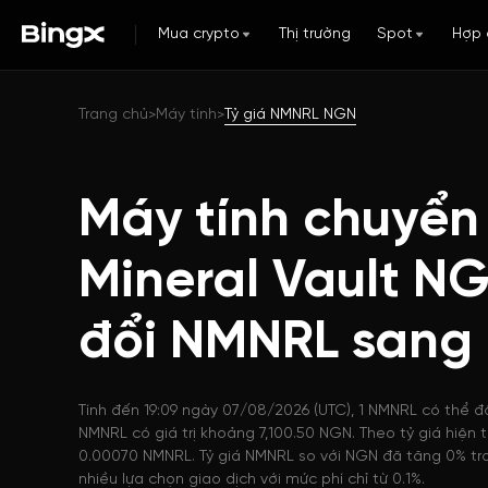
Mua crypto
Thị trường
Spot
Hợp 
Trang chủ
Máy tính
Tỷ giá NMNRL NGN
>
>
Máy tính chuyển 
Mineral Vault N
đổi NMNRL sang
Tính đến 19:09 ngày 07/08/2026 (UTC), 1 NMNRL có thể đổ
NMNRL có giá trị khoảng 7,100.50 NGN. Theo tỷ giá hiện
0.00070 NMNRL. Tỷ giá NMNRL so với NGN đã tăng 0% tr
nhiều lựa chọn giao dịch với mức phí chỉ từ 0.1%.