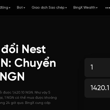
đồng
Bot
Giao dịch Sao chép
BingX Wealth
đổi Nest
GN: Chuyển
 NGN
i được 1,420.10 NGN. Như vậy 5
 tại, 1 NGN có thể mua được khoảng
ong 24 giờ qua. BingX cung cấp