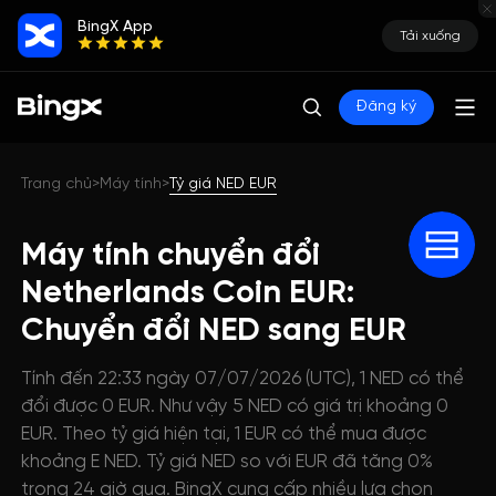
BingX App
Tải xuống
Đăng ký
Trang chủ
Máy tính
Tỷ giá NED EUR
>
>
Máy tính chuyển đổi
Netherlands Coin EUR:
Chuyển đổi NED sang EUR
Tính đến 22:33 ngày 07/07/2026 (UTC), 1 NED có thể
đổi được 0 EUR. Như vậy 5 NED có giá trị khoảng 0
EUR. Theo tỷ giá hiện tại, 1 EUR có thể mua được
khoảng E NED. Tỷ giá NED so với EUR đã tăng 0%
trong 24 giờ qua. BingX cung cấp nhiều lựa chọn