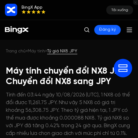
BingX App
Tải xuống
Đăng ký
Trang chủ
Máy tính
Tỷ giá NX8 JPY
>
>
Máy tính chuyển đổi NX8 JPY:
Chuyển đổi NX8 sang JPY
Tính đến 03:44 ngày 10/08/2026 (UTC), 1 NX8 có thể
đổi được 11,261.75 JPY. Như vậy 5 NX8 có giá trị
khoảng 56,308.75 JPY. Theo tỷ giá hiện tại, 1 JPY có
thể mua được khoảng 0.000088 NX8. Tỷ giá NX8 so
với JPY đã tăng 0.42% trong 24 giờ qua. BingX cung
cấp nhiều lựa chọn giao dịch với mức phí chỉ từ 0.1%.