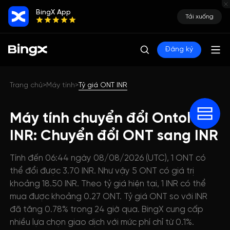
BingX App
Tải xuống
Đăng ký
Trang chủ
Máy tính
Tỷ giá ONT INR
>
>
Máy tính chuyển đổi Ontology
INR: Chuyển đổi ONT sang INR
Tính đến 06:44 ngày 08/08/2026 (UTC), 1 ONT có
thể đổi được 3.70 INR. Như vậy 5 ONT có giá trị
khoảng 18.50 INR. Theo tỷ giá hiện tại, 1 INR có thể
mua được khoảng 0.27 ONT. Tỷ giá ONT so với INR
đã tăng 0.78% trong 24 giờ qua. BingX cung cấp
nhiều lựa chọn giao dịch với mức phí chỉ từ 0.1%.