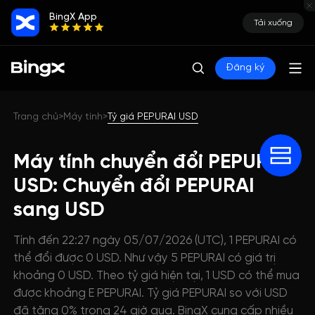
BingX App
Tải xuống
Đăng ký
Trang chủ
Máy tính
Tỷ giá PEPURAI USD
>
>
Máy tính chuyển đổi PEPURAI
USD: Chuyển đổi PEPURAI
sang USD
Tính đến 22:27 ngày 05/07/2026 (UTC), 1 PEPURAI có
thể đổi được 0 USD. Như vậy 5 PEPURAI có giá trị
khoảng 0 USD. Theo tỷ giá hiện tại, 1 USD có thể mua
được khoảng E PEPURAI. Tỷ giá PEPURAI so với USD
đã tăng 0% trong 24 giờ qua. BingX cung cấp nhiều