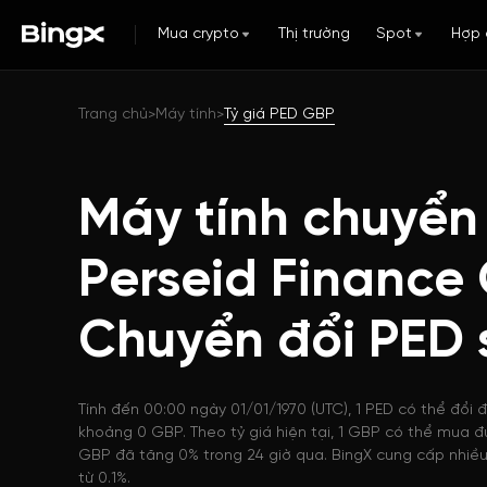
Mua crypto
Thị trường
Spot
Hợp 
Trang chủ
Máy tính
Tỷ giá PED GBP
>
>
Máy tính chuyển
Perseid Finance
Chuyển đổi PED
Tính đến 00:00 ngày 01/01/1970 (UTC), 1 PED có thể đổi đ
khoảng 0 GBP. Theo tỷ giá hiện tại, 1 GBP có thể mua đ
GBP đã tăng 0% trong 24 giờ qua. BingX cung cấp nhiều 
từ 0.1%.