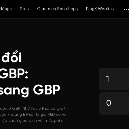
đồng
Bot
Giao dịch Sao chép
BingX Wealth
 đổi
 GBP:
 sang GBP
ược 0 GBP. Như vậy 5 PED có giá trị
ược khoảng E PED. Tỷ giá PED so với
lựa chọn giao dịch với mức phí chỉ