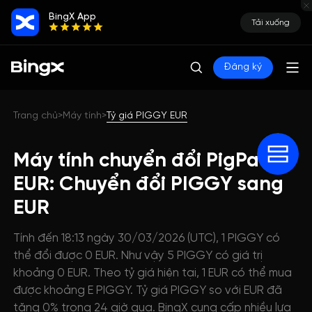
BingX App
Tải xuống
Đăng ký
Trang chủ
Máy tính
Tỷ giá PIGGY EUR
>
>
Máy tính chuyển đổi PigPad AI
EUR: Chuyển đổi PIGGY sang
EUR
Tính đến 18:13 ngày 30/03/2026 (UTC), 1 PIGGY có
thể đổi được 0 EUR. Như vậy 5 PIGGY có giá trị
khoảng 0 EUR. Theo tỷ giá hiện tại, 1 EUR có thể mua
được khoảng E PIGGY. Tỷ giá PIGGY so với EUR đã
tăng 0% trong 24 giờ qua. BingX cung cấp nhiều lựa